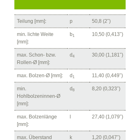
Teilung [mm]:
p
50,8 (2")
min. lichte Weite
b
10,50 (0,413")
1
[mm]:
max. Schon- bzw.
d
30,00 (1,181")
4
Rollen-Ø [mm]:
max. Bolzen-Ø [mm]:
d
11,40 (0,449")
1
min.
d
8,20 (0,323")
8
Hohlbolzeninnen-Ø
[mm]:
max. Bolzenlänge
l
27,40 (1,079")
[mm]:
max. Überstand
k
1,20 (0,047")