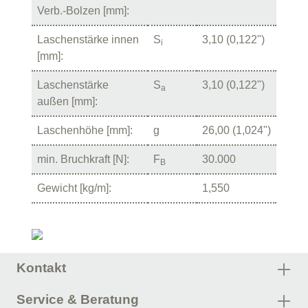
Verb.-Bolzen [mm]:
Laschenstärke innen
S
3,10 (0,122")
i
[mm]:
Laschenstärke
S
3,10 (0,122")
a
außen [mm]:
Laschenhöhe [mm]:
g
26,00 (1,024")
min. Bruchkraft [N]:
F
30.000
B
Gewicht [kg/m]:
1,550
Kontakt
Service & Beratung