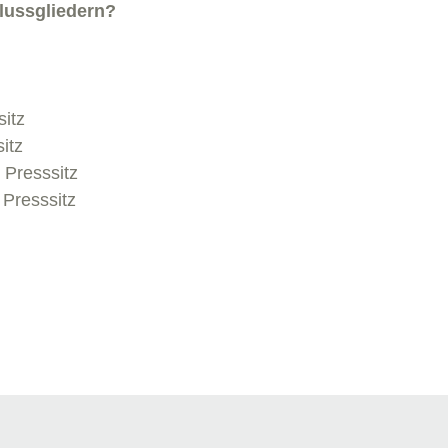
lussgliedern?
itz
itz
 Presssitz
 Presssitz