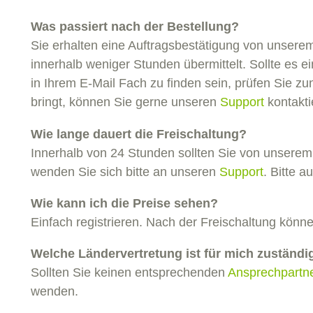
HS-Rollenketten (verstärkt)
BNMC-Rollenketten (zusätzliche
WSC-Ketten WDH/WDR
Was passiert nach der Bestellung?
Kunststofflaschen)
Sie erhalten eine Auftragsbestätigung von unserem
WSC-Ketten WHX HD
innerhalb weniger Stunden übermittelt. Sollte es 
SF-Stauförderketten
in Ihrem E-Mail Fach zu finden sein, prüfen Sie z
bringt, können Sie gerne unseren
Support
kontakti
Wie lange dauert die Freischaltung?
Innerhalb von 24 Stunden sollten Sie von unserem T
wenden Sie sich bitte an unseren
Support
. Bitte 
Wie kann ich die Preise sehen?
Einfach registrieren. Nach der Freischaltung kön
Welche Ländervertretung ist für mich zuständi
Sollten Sie keinen entsprechenden
Ansprechpartn
wenden.