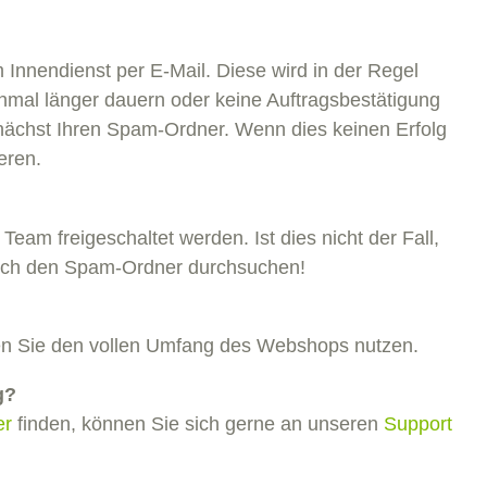
Rotaryketten
Premium Steckketten
Rollentragketten
 Innendienst per E-Mail. Diese wird in der Regel
Anbauteile für Steckk
CC-Ketten (Seitenbogenförderkette)
einmal länger dauern oder keine Auftragsbestätigung
unächst Ihren Spam-Ordner. Wenn dies keinen Erfolg
eren.
eam freigeschaltet werden. Ist dies nicht der Fall,
auch den Spam-Ordner durchsuchen!
nen Sie den vollen Umfang des Webshops nutzen.
g?
er
finden, können Sie sich gerne an unseren
Support