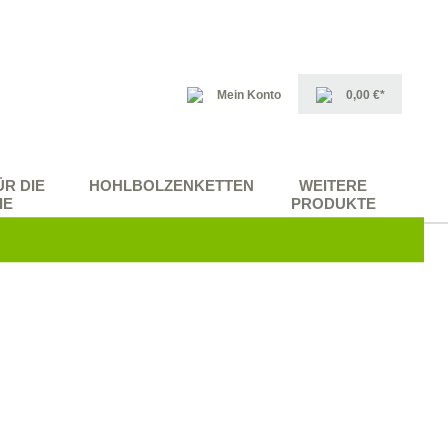
Mein Konto
0,00 €*
R DIE
HOHLBOLZENKETTEN
WEITERE
IE
PRODUKTE
teckketten
ndustrie