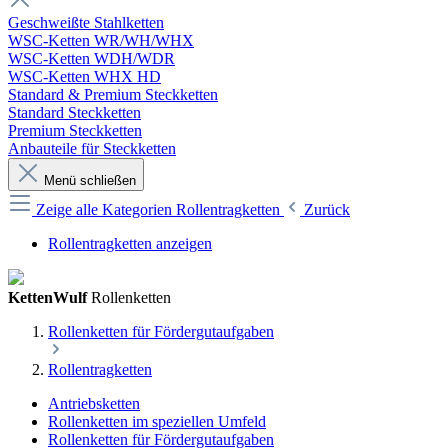
Geschweißte Stahlketten
WSC-Ketten WR/WH/WHX
WSC-Ketten WDH/WDR
WSC-Ketten WHX HD
Standard & Premium Steckketten
Standard Steckketten
Premium Steckketten
Anbauteile für Steckketten
Menü schließen
Zeige alle Kategorien
Rollentragketten
Zurück
Rollentragketten anzeigen
KettenWulf
Rollenketten
Rollenketten für Fördergutaufgaben
Rollentragketten
Antriebsketten
Rollenketten im speziellen Umfeld
Rollenketten für Fördergutaufgaben