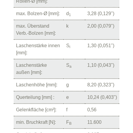
Rollen-Ø [mm]:
max. Bolzen-Ø [mm]:
d
3,28 (0,129")
1
max. Überstand
k
2,00 (0,079")
Verb.-Bolzen [mm]:
Laschenstärke innen
S
1,30 (0,051")
i
[mm]:
Laschenstärke
S
1,10 (0,043")
a
außen [mm]:
Laschenhöhe [mm]:
g
8,20 (0,323")
Querteilung [mm] :
e
10,24 (0,403")
Gelenkfläche [cm²]:
f
0,56
min. Bruchkraft [N]:
F
11.600
B