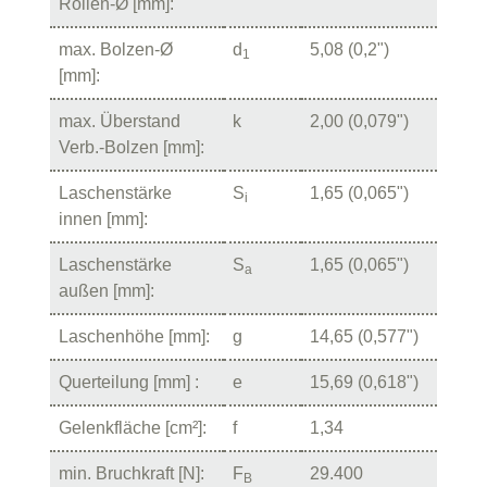
Rollen-Ø [mm]:
max. Bolzen-Ø
d
5,08 (0,2")
1
[mm]:
max. Überstand
k
2,00 (0,079")
Verb.-Bolzen [mm]:
Laschenstärke
S
1,65 (0,065")
i
innen [mm]:
Laschenstärke
S
1,65 (0,065")
a
außen [mm]:
Laschenhöhe [mm]:
g
14,65 (0,577")
Querteilung [mm] :
e
15,69 (0,618")
Gelenkfläche [cm²]:
f
1,34
min. Bruchkraft [N]:
F
29.400
B