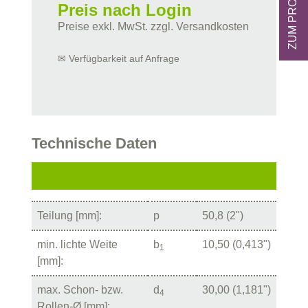
Preis nach Login
Preise exkl. MwSt. zzgl. Versandkosten
✉ Verfügbarkeit auf Anfrage
Technische Daten
Teilung [mm]:
p
50,8 (2")
min. lichte Weite
b
10,50 (0,413")
1
[mm]:
max. Schon- bzw.
d
30,00 (1,181")
4
Rollen-Ø [mm]: