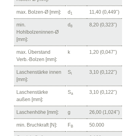
max. Bolzen-Ø [mm]:
d
11,40 (0,449")
1
min.
d
8,20 (0,323")
8
Hohlbolzeninnen-Ø
[mm]:
max. Überstand
k
1,20 (0,047")
Verb.-Bolzen [mm]:
Laschenstärke innen
S
3,10 (0,122")
i
[mm]:
Laschenstärke
S
3,10 (0,122")
a
außen [mm]:
Laschenhöhe [mm]:
g
26,00 (1,024")
min. Bruchkraft [N]:
F
50.000
B