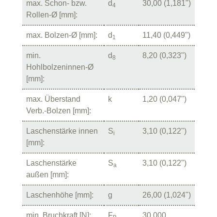
max. Schon- bzw.
d
30,00 (1,181")
4
Rollen-Ø [mm]:
max. Bolzen-Ø [mm]:
d
11,40 (0,449")
1
min.
d
8,20 (0,323")
8
Hohlbolzeninnen-Ø
[mm]:
max. Überstand
k
1,20 (0,047")
Verb.-Bolzen [mm]:
Laschenstärke innen
S
3,10 (0,122")
i
[mm]:
Laschenstärke
S
3,10 (0,122")
a
außen [mm]:
Laschenhöhe [mm]:
g
26,00 (1,024")
min. Bruchkraft [N]:
F
30.000