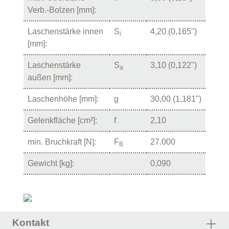
Verb.-Bolzen [mm]:
Laschenstärke innen
S
4,20 (0,165")
i
[mm]:
Laschenstärke
S
3,10 (0,122")
a
außen [mm]:
Laschenhöhe [mm]:
g
30,00 (1,181")
Gelenkfläche [cm²]:
f
2,10
min. Bruchkraft [N]:
F
27.000
B
Gewicht [kg]:
0,090
Kontakt