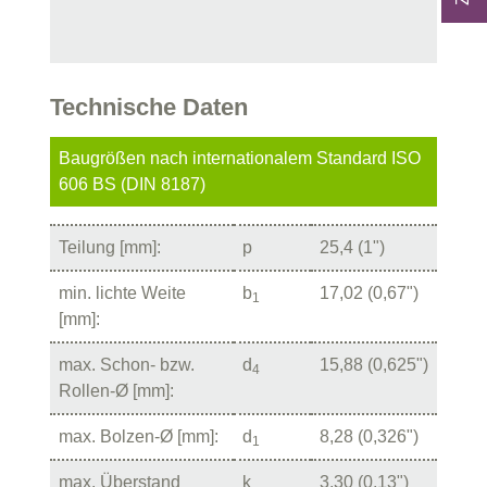
Technische Daten
Baugrößen nach internationalem Standard ISO
606 BS (DIN 8187)
Teilung [mm]:
p
25,4 (1")
min. lichte Weite
b
17,02 (0,67")
1
[mm]:
max. Schon- bzw.
d
15,88 (0,625")
4
Rollen-Ø [mm]:
max. Bolzen-Ø [mm]:
d
8,28 (0,326")
1
max. Überstand
k
3,30 (0,13")