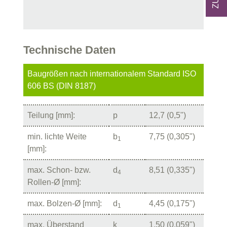
Technische Daten
Baugrößen nach internationalem Standard ISO
606 BS (DIN 8187)
Teilung [mm]:
p
12,7 (0,5")
min. lichte Weite
b
7,75 (0,305")
1
[mm]:
max. Schon- bzw.
d
8,51 (0,335")
4
Rollen-Ø [mm]:
max. Bolzen-Ø [mm]:
d
4,45 (0,175")
1
max. Überstand
k
1,50 (0,059")