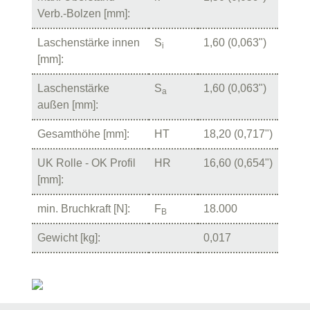
Verb.-Bolzen [mm]:
Laschenstärke innen
S
1,60 (0,063")
i
[mm]:
Laschenstärke
S
1,60 (0,063")
a
außen [mm]:
Gesamthöhe [mm]:
HT
18,20 (0,717")
UK Rolle - OK Profil
HR
16,60 (0,654")
[mm]:
min. Bruchkraft [N]:
F
18.000
B
Gewicht [kg]:
0,017