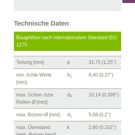
Technische Daten
Baugrößen nach internationalem Standard ISO
1275
Teilung [mm]:
p
31,75 (1,25")
min. lichte Weite
b
9,40 (0,37")
1
[mm]:
max. Schon- bzw.
d
10,14 (0,399")
4
Rollen-Ø [mm]:
max. Bolzen-Ø [mm]:
d
5,08 (0,2")
1
max. Überstand
k
2,60 (0,102")
Verb.-Bolzen [mm]: