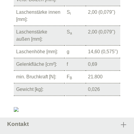
Laschenstärke innen
S
2,00 (0,079")
i
[mm]:
Laschenstärke
S
2,00 (0,079")
a
außen [mm]:
Laschenhöhe [mm]:
g
14,60 (0,575")
Gelenkfläche [cm²]:
f
0,69
min. Bruchkraft [N]:
F
21.800
B
Gewicht [kg]:
0,026
Kontakt